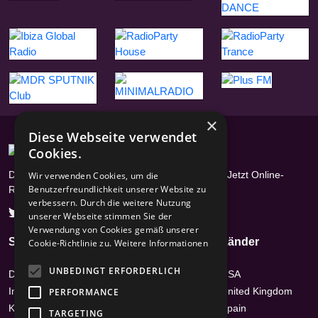
×
Diese Webseite verwendet
Cookies.
Das Radioportal mit über 17400 Radiosendern - Jetzt Online-
Wir verwenden Cookies, um die
Benutzerfreundlichkeit unserer Website zu
Radios hören
verbessern. Durch die weitere Nutzung
unserer Webseite stimmen Sie der
Verwendung von Cookies gemäß unserer
Seiten
Genres
Länder
Cookie-Richtlinie zu.
Weitere Informationen
UNBEDINGT ERFORDERLICH
Datenschutz
Hits
USA
Impressum /
News-Talk
United Kingdom
PERFORMANCE
Kontakt
Top 40 & Charts
Spain
TARGETING