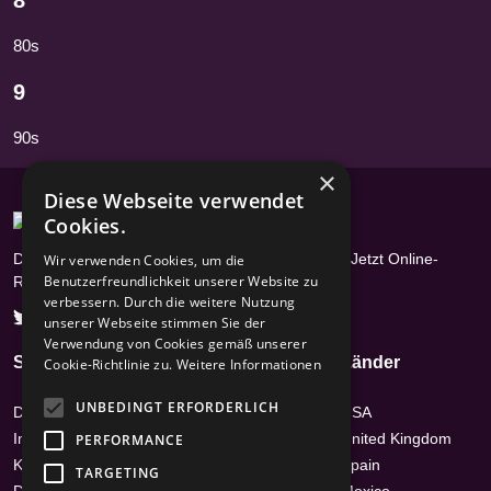
8
80s
9
90s
×
Diese Webseite verwendet
Cookies.
Das Radioportal mit über 17400 Radiosendern - Jetzt Online-
Wir verwenden Cookies, um die
Benutzerfreundlichkeit unserer Website zu
Radios hören
verbessern. Durch die weitere Nutzung
unserer Webseite stimmen Sie der
Verwendung von Cookies gemäß unserer
Seiten
Genres
Länder
Cookie-Richtlinie zu.
Weitere Informationen
UNBEDINGT ERFORDERLICH
Datenschutz
Hits
USA
Impressum /
News-Talk
United Kingdom
PERFORMANCE
Kontakt
Top 40 & Charts
Spain
TARGETING