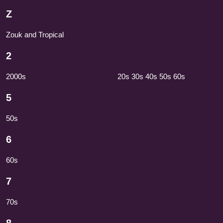
Z
Zouk and Tropical
2
2000s
20s 30s 40s 50s 60s
5
50s
6
60s
7
70s