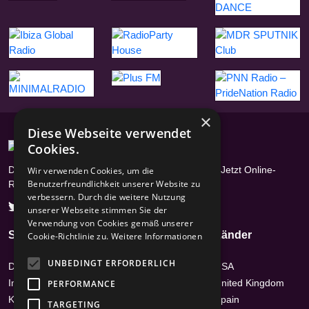
×
Diese Webseite verwendet
Cookies.
Das Radioportal mit über 17400 Radiosendern - Jetzt Online-
Wir verwenden Cookies, um die
Benutzerfreundlichkeit unserer Website zu
Radios hören
verbessern. Durch die weitere Nutzung
unserer Webseite stimmen Sie der
Verwendung von Cookies gemäß unserer
Seiten
Genres
Länder
Cookie-Richtlinie zu.
Weitere Informationen
UNBEDINGT ERFORDERLICH
Datenschutz
Hits
USA
Impressum /
News-Talk
United Kingdom
PERFORMANCE
Kontakt
Top 40 & Charts
Spain
TARGETING