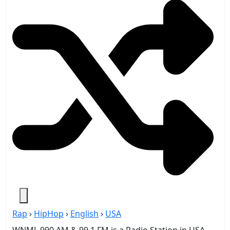
Rap
›
HipHop
›
English
›
USA