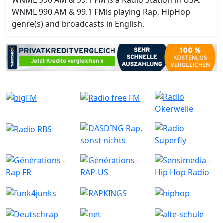
WNML 990 AM & 99.1 FM is a Radio Station in USA.
WNML 990 AM & 99.1 FMis playing Rap, HipHop
genre(s) and broadcasts in English.
Ähnliche Radiostationen