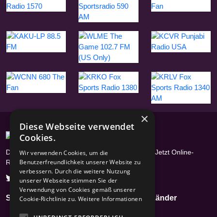
×
Diese Webseite verwendet
Cookies.
Das Radioportal mit über 17400 Radiosendern - Jetzt Online-
Wir verwenden Cookies, um die
Benutzerfreundlichkeit unserer Website zu
Radios hören
verbessern. Durch die weitere Nutzung
unserer Webseite stimmen Sie der
Verwendung von Cookies gemäß unserer
Seiten
Genres
Länder
Cookie-Richtlinie zu.
Weitere Informationen