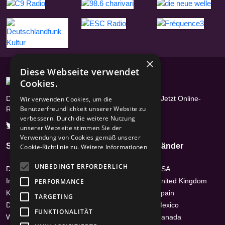
×
Diese Webseite verwendet
Cookies.
Das Radioportal mit über 17400 Radiosendern - Jetzt Online-
Wir verwenden Cookies, um die
Benutzerfreundlichkeit unserer Website zu
Radios hören
verbessern. Durch die weitere Nutzung
unserer Webseite stimmen Sie der
Verwendung von Cookies gemäß unserer
Seiten
Genres
Länder
Cookie-Richtlinie zu.
Weitere Informationen
UNBEDINGT ERFORDERLICH
Datenschutz
Hits
USA
Impressum /
News-Talk
United Kingdom
PERFORMANCE
Kontakt
Top 40 & Charts
Spain
TARGETING
Disclaimer
Country
Mexico
FUNKTIONALITÄT
Werbehinweis
Ambient
Canada