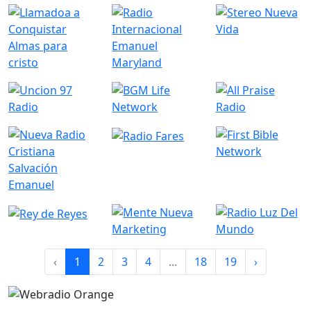
‹
1
2
3
4
...
18
19
›