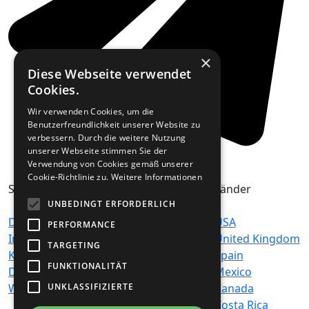
×
Diese Webseite verwendet
Cookies.
Wir verwenden Cookies, um die
Benutzerfreundlichkeit unserer Website zu
verbessern. Durch die weitere Nutzung
unserer Webseite stimmen Sie der
Verwendung von Cookies gemäß unserer
Cookie-Richtlinie zu.
Weitere Informationen
Seiten
Genres
Länder
UNBEDINGT ERFORDERLICH
Datenschutz
Hits
USA
PERFORMANCE
Impressum /
News-Talk
United Kingdom
TARGETING
Kontakt
Top 40 & Charts
Spain
FUNKTIONALITÄT
Disclaimer
Country
Mexico
Werbehinweis
Ambient
Canada
UNKLASSIFIZIERTE
Chillout
Costa Rica