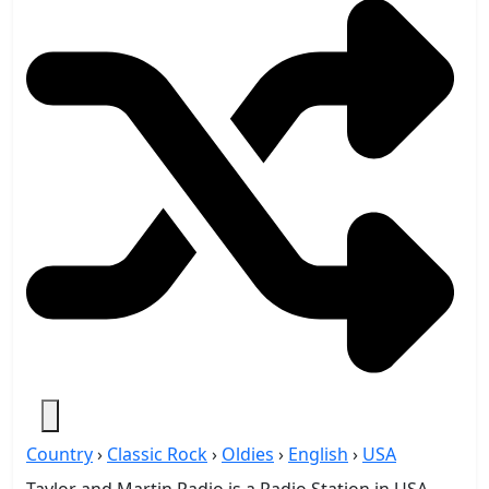
Country
›
Classic Rock
›
Oldies
›
English
›
USA