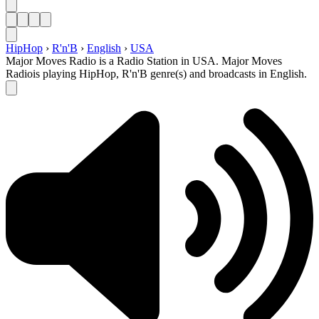
HipHop
›
R'n'B
›
English
›
USA
Major Moves Radio is a Radio Station in USA. Major Moves
Radiois playing HipHop, R'n'B genre(s) and broadcasts in English.