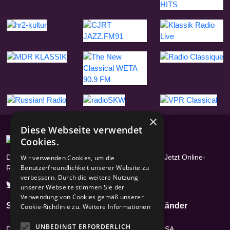
×
Diese Webseite verwendet
Cookies.
Das Radioportal mit über 17400 Radiosendern - Jetzt Online-
Wir verwenden Cookies, um die
Benutzerfreundlichkeit unserer Website zu
Radios hören
verbessern. Durch die weitere Nutzung
unserer Webseite stimmen Sie der
Verwendung von Cookies gemäß unserer
Seiten
Genres
Länder
Cookie-Richtlinie zu.
Weitere Informationen
UNBEDINGT ERFORDERLICH
Datenschutz
Hits
USA