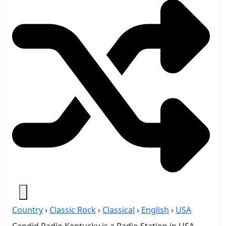
Country
›
Classic Rock
›
Classical
›
English
›
USA