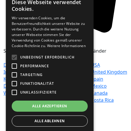
Diese Webseite verwendet
Cookies.
Wir verwenden Cookies, um die
Benutzerfreundlichkeit unserer Website zu
verbessern. Durch die weitere Nutzung
unserer Webseite stimmen Sie der
Verwendung von Cookies gemäß unserer
Cookie-Richtlinie zu.
Weitere Informationen
Seiten
Genres
Länder
UNBEDINGT ERFORDERLICH
Datenschutz
Hits
USA
PERFORMANCE
Impressum /
News-Talk
United Kingdom
TARGETING
Kontakt
Top 40 & Charts
Spain
FUNKTIONALITÄT
Disclaimer
Country
Mexico
Werbehinweis
Ambient
Canada
UNKLASSIFIZIERTE
Chillout
Costa Rica
ALLE AKZEPTIEREN
Classic Rock
Oldies
Easy Listening
ALLE ABLEHNEN
Pop