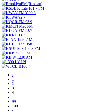
‹
1
2
3
4
...
99
100
›