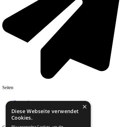
Seiten
Datenschutz
×
Impressum / Kontakt
Diese Webseite verwendet
Disclaimer
Cookies.
Werbehinweis
Wir verwenden Cookies, um die